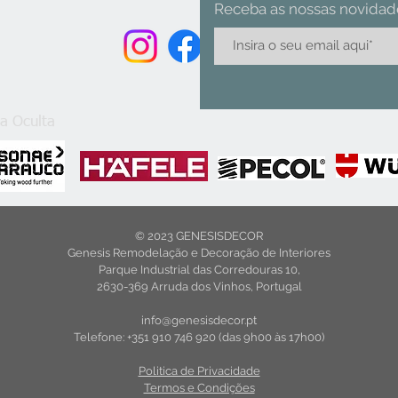
Receba as nossas novidad
a Oculta
© 2023 GENESISDECOR
Genesis Remodelação e Decoração de Interiores
Parque Industrial das Corredouras 10,
2630-369 Arruda dos Vinhos, Portugal
info@genesisdecor.pt
Telefone: +351 910 746 920 (das 9h00 às 17h00)
Politica de Privacidade
Termos e Condições