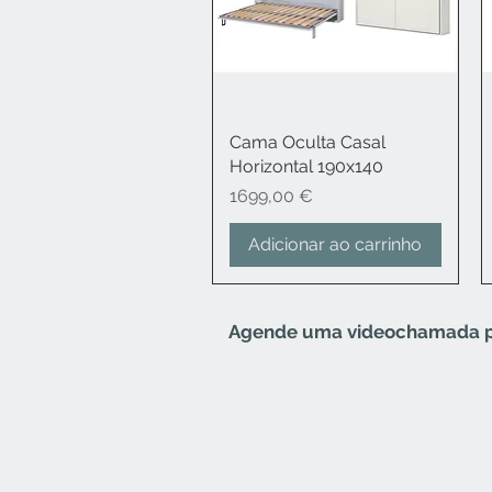
Cama Oculta Casal
Visualização rápida
Horizontal 190x140
Preço
1699,00 €
Adicionar ao carrinho
Agende uma videochamada por