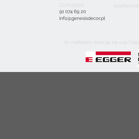
Contactos
Aceitamos
91 074 69 20
info@genesisdecor.pt
As melhores marcas na sua Cam