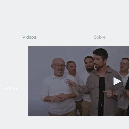
Vídeos
Sobre
 Cama
o