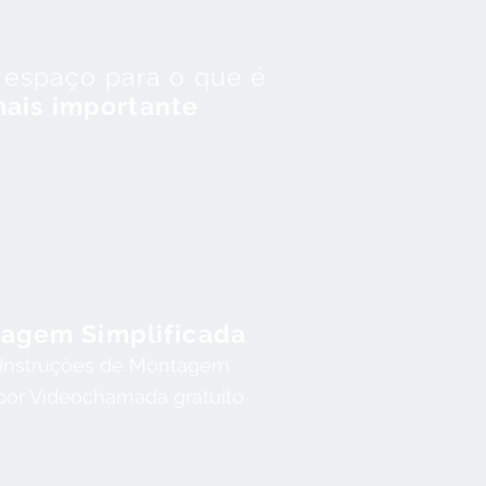
espaço para o que é
ais importante
agem Simplificada
nstru
ções
de Montagem
por Videoc
hamada gratuito