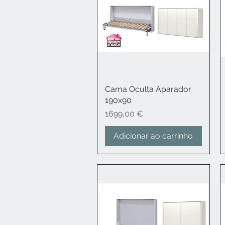
Cama Oculta Aparador
Visualização rápida
190x90
Preço
1699,00 €
Adicionar ao carrinho