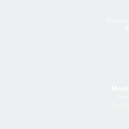
Ganhe 
m
Mont
Com I
Apoio 