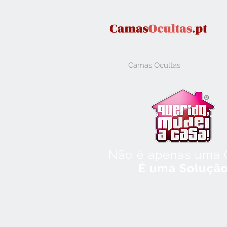
Camas Ocultas
Não é apenas uma
É uma Soluçã