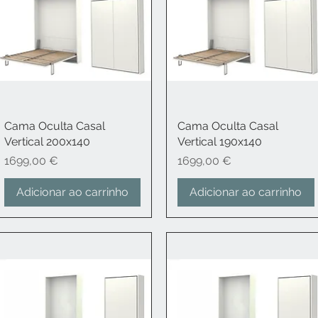
Cama Oculta Casal
Visualização rápida
Cama Oculta Casal
Visualização rápida
Vertical 200x140
Vertical 190x140
Preço
Preço
1699,00 €
1699,00 €
Adicionar ao carrinho
Adicionar ao carrinho