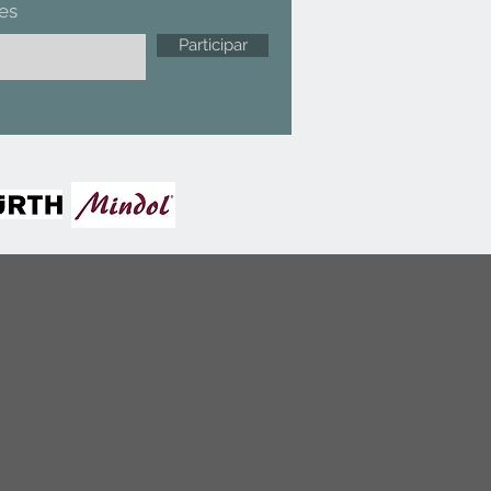
es
Participar