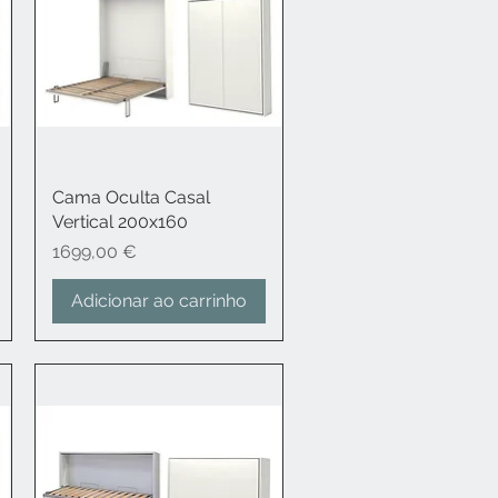
Cama Oculta Casal
Visualização rápida
Vertical 200x160
Preço
1699,00 €
Adicionar ao carrinho