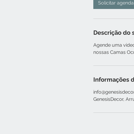
i
Solicitar agend
n
Descrição do 
Agende uma video
nossas Camas Ocu
Informações d
info@genesisdecor
GenesisDecor, Arr