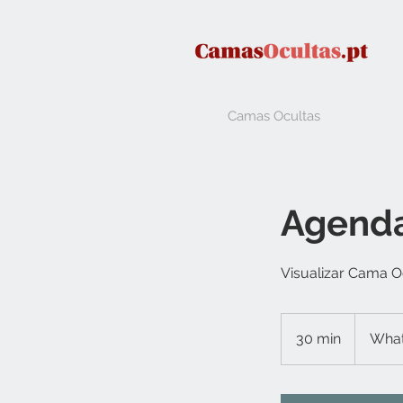
Camas Ocultas
Agend
Visualizar Cama O
30 min
3
Wha
0
m