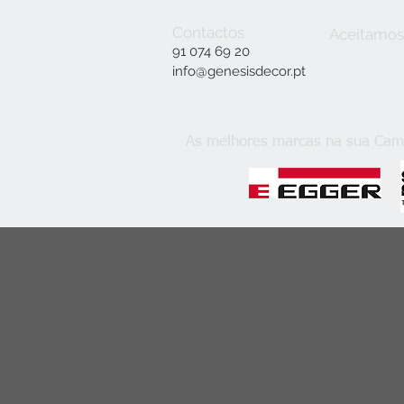
Contactos
Aceitamos
91 074 69 20
info@genesisdecor.pt
As melhores marcas na sua Cam