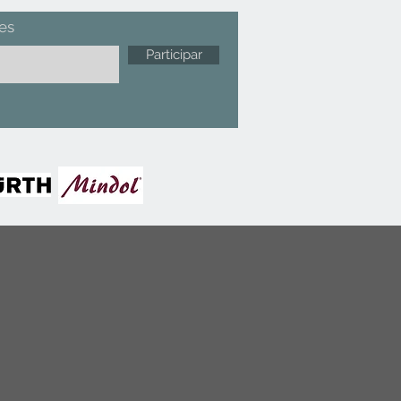
es
Participar