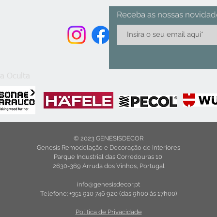
Receba as nossas novidad
a Oculta
© 2023 GENESISDECOR
Genesis Remodelação e Decoração de Interiores
Parque Industrial das Corredouras 10,
2630-369 Arruda dos Vinhos, Portugal
info@genesisdecor.pt
Telefone: +351 910 746 920 (das 9h00 às 17h00)
Politica de Privacidade