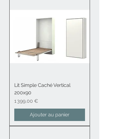
Lit Simple Caché Vertical
200x90
Prix
1 399,00 €
Ajouter au panier