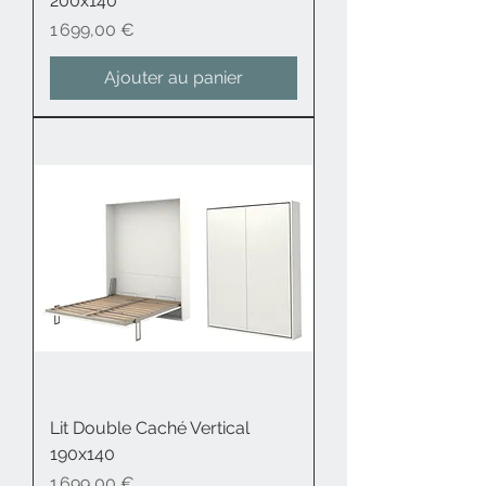
200x140
Prix
1 699,00 €
Ajouter au panier
Lit Double Caché Vertical
190x140
Prix
1 699,00 €