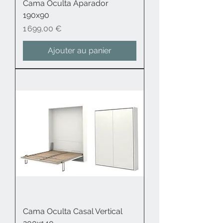
Cama Oculta Aparador
190x90
Prix
1 699,00 €
Ajouter au panier
Cama Oculta Casal Vertical