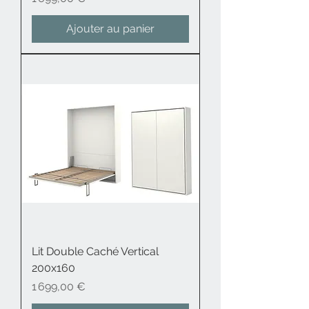
Ajouter au panier
Lit Double Caché Vertical
200x160
Prix
1 699,00 €