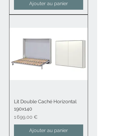
Ajouter au panier
Lit Double Caché Horizontal
190x140
Prix
1 699,00 €
Ajouter au panier