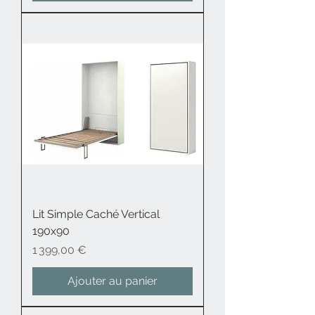
Lit Simple Caché Vertical
190x90
Prix
1 399,00 €
Ajouter au panier